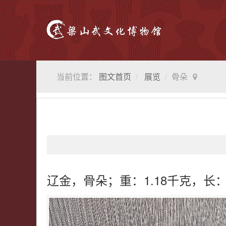
当前位置：
图文首页
展览
骨朵
辽金，骨朵；重：1.18千克，长：