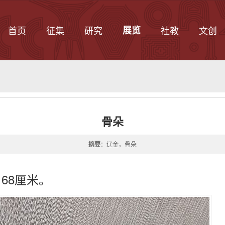
首页
征集
研究
展览
社教
文创
骨朵
摘要
：辽金，骨朵
68厘米。