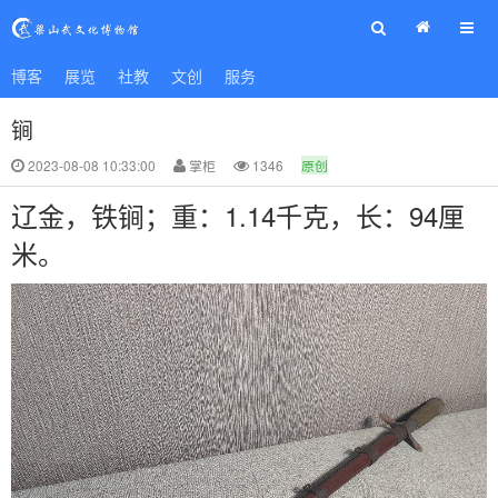
◄ 首页
博客
展览
征集
社教
研究
文创
展览
服务
社教
文创
服务
学习
锏
2023-08-08 10:33:00
掌柜
1346
原创
辽金，铁锏；重：1.14千克，长：94厘
米。