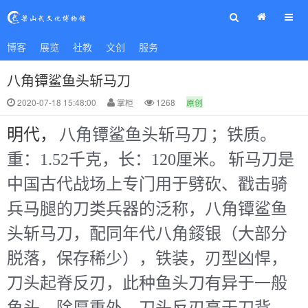
◄ 首页
博客
展览
征集
社教
研究
文创
展览
服务
社教
文创
服务
学习
八角镡鲨鱼头斩马刀
2020-07-18 15:48:00
掌柜
1268
原创
明代，
八角镡鲨鱼头斩马刀
；铁质。
重：1.52千克，长：120厘米。
斩马刀是
中国古代战场上专门用于劈砍、戳击骑
兵马腿的刀类兵器的泛称，八角镡鲨鱼
头斩马刀，配同年代八角錽银（大部分
脱落，保存稀少），铁装，刃型凶悍，
刀头起脊反刃，此种鱼头刀有异于一般