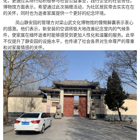
化，更通过实际行动积极参与社会公益事业，践行企业的社会责任。
博物馆方面表示，希望通过此次捐赠活动，为社区居民带去实实在在
的关怀，同时也为逝者家属提供一个更好的纪念环境。
凤山静安园的管理方对梁山武文化博物馆的慷慨解囊表示衷心
的感激。他们表示，新安装的空调将极大地改善纪念堂内的气候条
件，使家属在缅怀逝者时能够感受到更加人性化和温馨的服务。此举
不仅提升了静安园的设施水平，也传递了社会各界对生命尊严的尊重
和对家属情感的关怀。