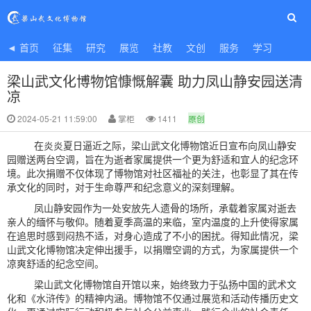
◄ 首页
征集
研究
展览
社教
文创
服务
学习
梁山武文化博物馆慷慨解囊 助力凤山静安园送清
凉
2024-05-21 11:59:00
掌柜
1411
原创
在炎炎夏日逼近之际，梁山武文化博物馆近日宣布向凤山静安
园赠送两台空调，旨在为逝者家属提供一个更为舒适和宜人的纪念环
境。此次捐赠不仅体现了博物馆对社区福祉的关注，也彰显了其在传
承文化的同时，对于生命尊严和纪念意义的深刻理解。
凤山静安园作为一处安放先人遗骨的场所，承载着家属对逝去
亲人的缅怀与敬仰。随着夏季高温的来临，室内温度的上升使得家属
在追思时感到闷热不适，对身心造成了不小的困扰。得知此情况，梁
山武文化博物馆决定伸出援手，以捐赠空调的方式，为家属提供一个
凉爽舒适的纪念空间。
梁山武文化博物馆自开馆以来，始终致力于弘扬中国的武术文
化和《水浒传》的精神内涵。博物馆不仅通过展览和活动传播历史文